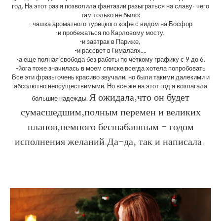
год. На этот раз я позволила фантазии разыграться на славу- чего
там только не было:
- чашка ароматного турецкого кофе с видом на Босфор
-и пробежаться по Карловому мосту,
-и завтрак в Париже,
-и рассвет в Гималаях....
-а еще полная свобода без работы по четкому графику с 9 до 6.
-йога тоже значилась в моем списке,всегда хотела попробовать
Все эти фразы очень красиво звучали, но были такими далекими и
абсолютно неосуществимыми. Но все же на этот год я возлагала
Я ожидала,что он будет
большие надежды.
сумасшедшим,полным перемен и великих
планов,немного бесшабашным - годом
исполнения желаний.Да-да, так и написала.