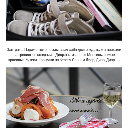
Завтрак в Париже тоже не заставил себя долго ждать, мы поехали
на тренинги в академию Диор,а там-авеню Монтень, самые
красивые бутики, прогулки по берегу Сены и Диор, Диор, Диор......