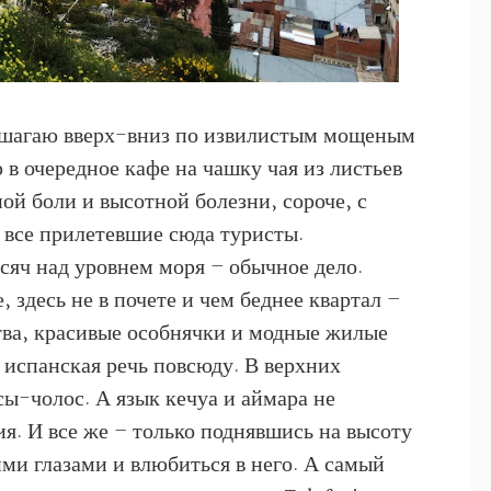
о шагаю вверх-вниз по извилистым мощеным
 в очередное кафе на чашку чая из листьев
ной боли и высотной болезни, сороче, с
 все прилетевшие сюда туристы.
ысяч над уровнем моря – обычное дело.
 здесь не в почете и чем беднее квартал –
тва, красивые особнячки и модные жилые
 испанская речь повсюду. В верхних
ы-чолос. А язык кечуа и аймара не
ия. И все же – только поднявшись на высоту
ми глазами и влюбиться в него. А самый