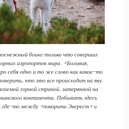
лоснежный боинг только что совершил
горных аэропортов мира. «Боливия,
ро себя одно и то же слово как какое-то
поверить, что это все происходит на яву.
ягаемой горной страной, затерянной на
канского континента. Побывать здесь
й где-то между «покорить Эверест» и