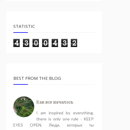
STATISTIC
4
3
0
0
4
3
2
BEST FROM THE BLOG
Как все началось
I am inspired by everything,
there is only one rule - KEEP
EYES OPEN. Люди, которых ты