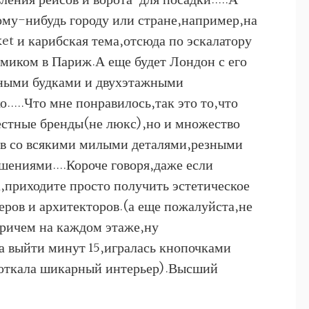
ения рейсов и ворота для посадки.....А
ому-нибудь городу или стране,например,на
t и карибская тема,отсюда по эскалатору
ямиком в Париж.А еще будет Лондон с его
ными будками и двухэтажными
....Что мне понравилось,так это то,что
вестные бренды(не люкс),но и множество
ов со всякими милыми деталями,резными
ниями....Короче говоря,даже если
,приходите просто получить эстетическое
еров и архитекторов.(а еще пожалуйста,не
причем на каждом этаже,ну
а выйти минут 15,игралась кнопочками
фоткала шикарный интерьер).Высший