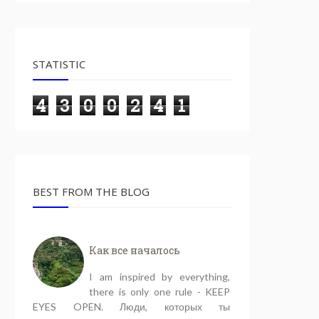
STATISTIC
4
3
0
0
2
4
1
BEST FROM THE BLOG
Как все началось
I am inspired by everything,
there is only one rule - KEEP
EYES OPEN. Люди, которых ты