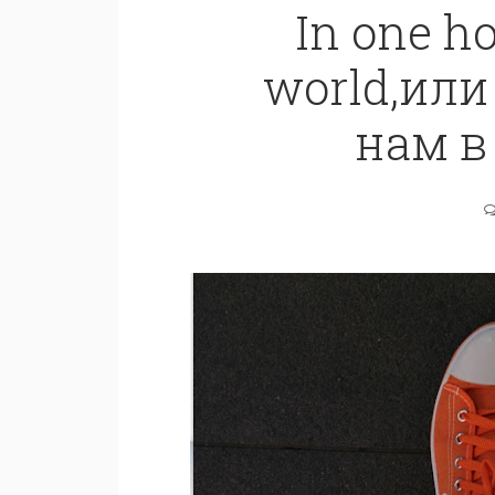
In one h
world,или
нам в