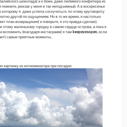
 балийского шоколада( и о боже, даже любимого конфитюра из
ли помните, рюкзак у меня и так неподъемный. А в воскресенье
о которому я даже успела соскучиться, по этому круговороту
лютно другой по ощущениям. Но в то же время, я настолько
реет план возвращения( и поверьте, я это правда сделаю).
 этому маленькому городку в самом сердце острова, а пока я
 и вспомнить благодаря инстаграмм( я там
keepeyesopen
, если
нает) самые приятные моменты.
картинку из иллюминатора при посадке: