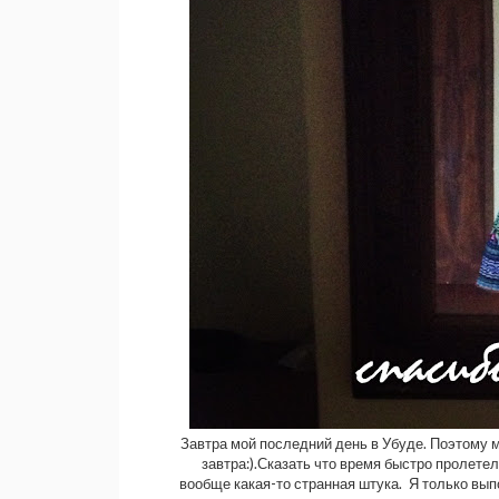
Завтра мой последний день в Убуде. Поэтому мн
завтра:).Сказать что время быстро пролетел
вообще какая-то странная штука. Я только вып