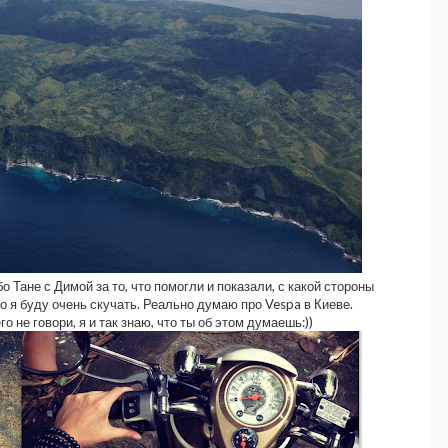
ибо Тане с Димой за то, что помогли и показали, с какой стороны
о я буду очень скучать. Реально думаю про Vespa в Киеве.
 не говори, я и так знаю, что ты об этом думаешь:))