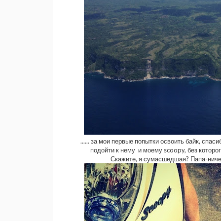
...... за мои первые попытки освоить байк, спас
подойти к нему и моему scoopy, без которог
Скажите, я сумасшедшая? Папа-ничего