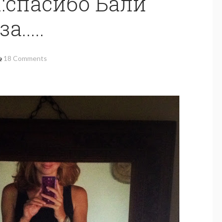
li:спасибо Бали
за.....
18 Comments