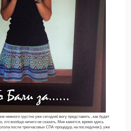
е немного грустно уже сегодня( могу представить , как будет
о, это вообще ничего не сказать. Мне кажется, время здесь
олзла после трехчасовых СПА-процедур, на последочек:), уже