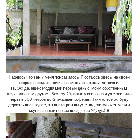
Надеюсь,что вам у меня понравилось. Я остаюсь здесь, на своей
террасе, поедать личи и размышлять о смысле жизни.
ПС: Ах да, еще сегодня мой первый день с моим собственным
двухколесным другом - Scoopy. Страшно ужасно, но я уже осилила
первые 500 метров до ближайшей кофейни. Так что все ок, буду
держать вас в курсе, а в инстаграм вы уже видели кусочек меня и
скупи в нашей первой поездке по Убуду.:))))