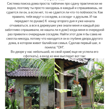
Система поиска дома проста: табличек про сдачу практически не
видно, поэтому ты просто заходишь в каждый и спрашиваешь, не
сдается ли он, а если нет, то не сдается ли что-то поблизости. Как
правило, тебя ведут к соседям, а соседи- к друзьям. И так
передают по рукам:) К концу второго дня я уже начала
отчаиваться, а все в деревушке уже знали меня и каждый раз
заботливо спрашивали, не нашла ли я дом:) когда меня в очередной
раз привели к очередным соседям. Найти этот дом я бы сама не
смогла никогда, потому что находится он в глубине двора другого
дома, в котором живет балийская семья. Сделав первый шаг, я
поняла: "ОН".
Во дворе у нас небольшой, но свой храм( еще не успела его
сфоткать), а вход ко мне выглядит вот так: