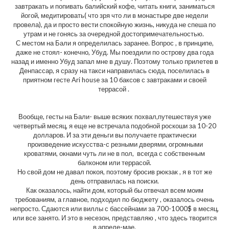
завтракать и попивать балийский кофе, читать книги, заниматься
йогой, медитировать( что зря что ли в монастыре две недели
провела), да и просто вести спокойную жизнь, никуда не спеша по
утрам и не гонясь за очередной достопримечательностью.
С местом на Бали я определилась заранее. Вопрос , в принципе,
даже не стоял- конечно, Убуд. Мы поездили по острову два года
назад и именно Убуд запал мне в душу. Поэтому только прилетев в
Денпассар, я сразу на такси направилась сюда, поселилась в
приятном гесте Ari house за 10 баксов с завтраками и своей
террасой .
Вообще, гесты на Бали- выше всяких похвал,путешествуя уже
четвертый месяц, я еще не встречала подобной роскоши за 10-20
долларов. И за эти деньги вы получаете практически
произведение искусства-с резными дверями, огромными
кроватями, окнами чуть ли не в пол, всегда с собственным
балконом или террасой.
Но свой дом не давал покоя, поэтому бросив рюкзак , я в тот же
день отправилась на поиски.
Как оказалось, найти дом, который бы отвечал всем моим
требованиям, а главное, подходил по бюджету , оказалось очень
непросто. Сдаются или виллы с бассейнами за 700-1000$ в месяц,
или все занято. И это в несезон, представляю , что здесь творится
в апреле-мае.