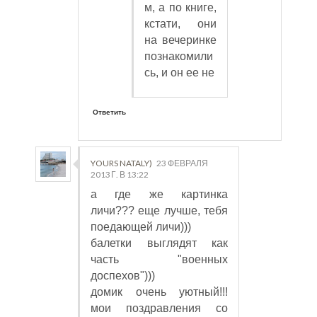
м, а по книге,
кстати, они
на вечеринке
познакомили
сь, и он ее не
Ответить
YOURS NATALY)
23 ФЕВРАЛЯ
2013 Г. В 13:22
а где же картинка
личи??? еще лучше, тебя
поедающей личи)))
балетки выглядят как
часть "военных
доспехов")))
домик очень уютный!!!
мои поздравления со