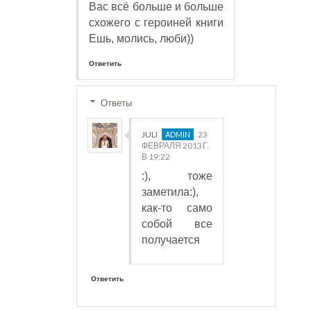
Вас всё больше и больше
схожего с героиней книги
Ешь, молись, люби))
Ответить
Ответы
JULI
23
ФЕВРАЛЯ 2013 Г.
В 19:22
:), тоже
заметила:),
как-то само
собой все
получается
Ответить