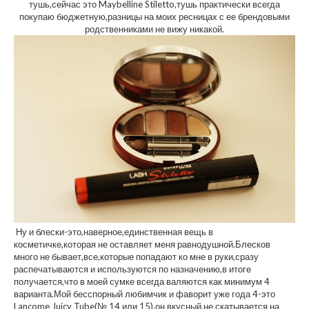
тушь,сейчас это Maybelline Stiletto,тушь практически всегда
покупаю бюджетную,разницы на моих ресницах с ее брендовыми
родственниками не вижу никакой.
Ну и блески-это,наверное,единственная вещь в
косметичке,которая не оставляет меня равнодушной.Блесков
много не бывает,все,которые попадают ко мне в руки,сразу
распечатываются и используются по назначению,в итоге
получается,что в моей сумке всегда валяются как минимум 4
варианта.Мой бесспорный любимчик и фаворит уже года 4-это
Lancome Juicy Tube(№ 14 или 15),он вкусный,не скатывается на