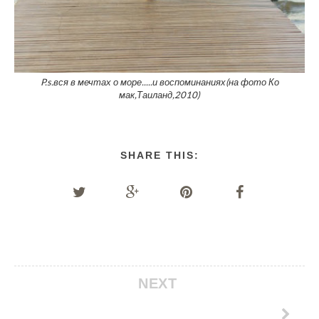
P.s.вся в мечтах о море.....и воспоминаниях(на фото Ко
мак,Таиланд,2010)
SHARE THIS:
NEXT