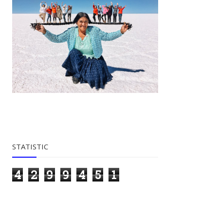
STATISTIC
4
2
9
9
4
5
1