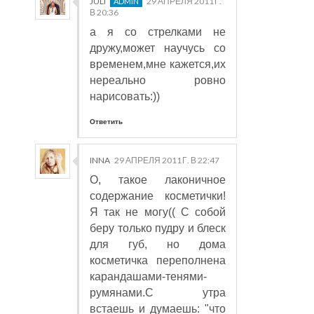
JULI
29 АПРЕЛЯ 2011 Г.
В 20:36
а я со стрелками не
дружу,может научусь со
временем,мне кажется,их
нереально ровно
нарисовать:))
Ответить
INNA
29 АПРЕЛЯ 2011 Г. В 22:47
О, такое лаконичное
содержание косметички!
Я так не могу(( С собой
беру только пудру и блеск
для губ, но дома
косметичка переполнена
карандашами-тенями-
румянами.С утра
встаешь и думаешь: "что