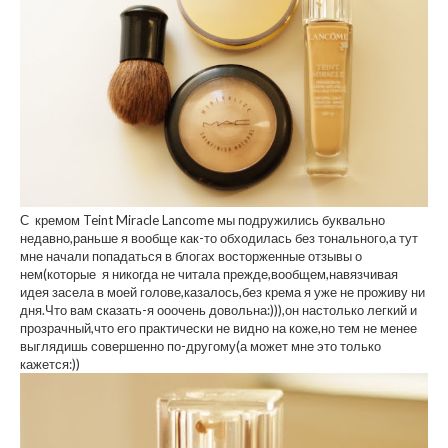
С кремом Teint Miracle Lancome мы подружились буквально
недавно,раньше я вообще как-то обходилась без тонального,а тут
мне начали попадаться в блогах восторженные отзывы о
нем(которые я никогда не читала прежде,вообщем,навязчивая
идея засела в моей голове,казалось,без крема я уже не проживу ни
дня.Что вам сказать-я ооочень довольна:))),он настолько легкий и
прозрачный,что его практически не видно на коже,но тем не менее
выглядишь совершенно по-другому(а может мне это только
кажется:))