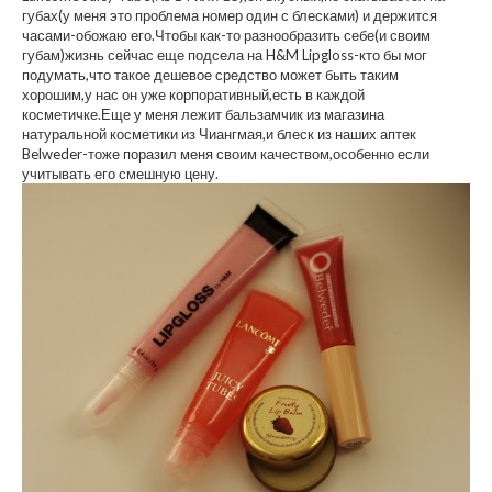
губах(у меня это проблема номер один с блесками) и держится
часами-обожаю его.Чтобы как-то разнообразить себе(и своим
губам)жизнь сейчас еще подсела на H&M Lipgloss-кто бы мог
подумать,что такое дешевое средство может быть таким
хорошим,у нас он уже корпоративный,есть в каждой
косметичке.Еще у меня лежит бальзамчик из магазина
натуральной косметики из Чиангмая,и блеск из наших аптек
Belweder-тоже поразил меня своим качеством,особенно если
учитывать его смешную цену.