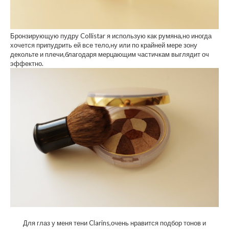
Бронзирующую пудру Collistar я использую как румяна,но иногда
хочется припудрить ей все тело,ну или по крайней мере зону
декольте и плечи,благодаря мерцающим частичкам выглядит оч
эффектно.
Для глаз у меня тени Clarins,очень нравится подбор тонов и