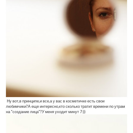
Ну вот,в принципе,и все,а у вас в косметичке есть свои
любимчики?А еще интересно,кто сколько тратит времени по утрам
на "создание лица"?У меня уходит минут 7:))