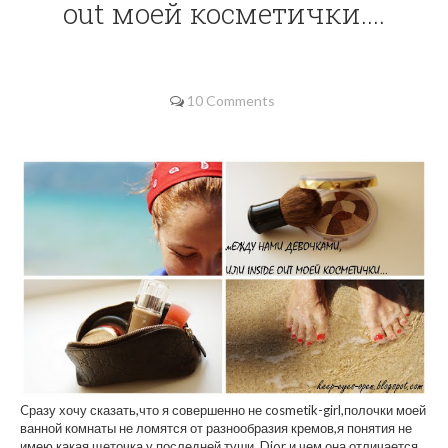
out моей косметички....
10 Comments
Cразу хочу сказать,что я совершенно не cosmetik-girl,полочки моей
ванной комнаты не ломятся от разнообразия кремов,я понятия не
имею,какая щеточка у последней туши Dior и чем она отличается