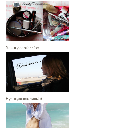
Beauty confession...
Ну что,заждались?:)