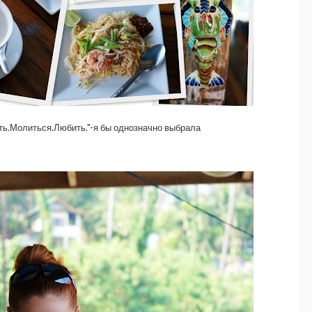
ть.Молиться.Любить."-я бы однозначно выбрала
)