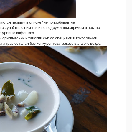
ачился первым в списке "не попробовав-не
о супа) мы с ним так и не подружились,причем я честно
о уровню кафешках.
)
-оригинальный тайский суп со специями и кокосовыми
 и трав,остался без конкурентов,я заказывала его везде.