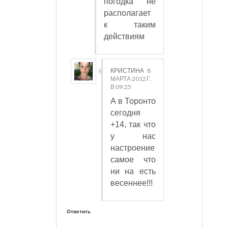
погодка не
располагает
к таким
действиям
КРИСТИНА
8
МАРТА 2012 Г.
В 09:25
А в Торонто
сегодня
+14, так что
у нас
настроение
самое что
ни на есть
весеннее!!!
Ответить