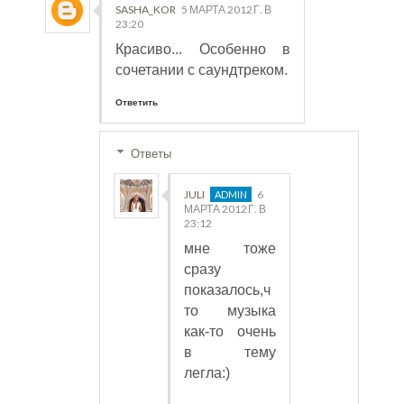
SASHA_KOR
5 МАРТА 2012 Г. В
23:20
Красиво... Особенно в
сочетании с саундтреком.
Ответить
Ответы
JULI
6
МАРТА 2012 Г. В
23:12
мне тоже
сразу
показалось,ч
то музыка
как-то очень
в тему
легла:)