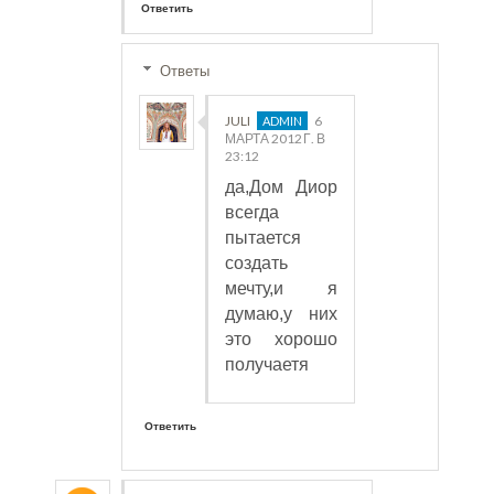
Ответить
Ответы
JULI
6
МАРТА 2012 Г. В
23:12
да,Дом Диор
всегда
пытается
создать
мечту,и я
думаю,у них
это хорошо
получаетя
Ответить