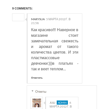
9 COMMENTS:
MARYSUA
5 МАРТА 2012 Г. В
21:58
Как красиво!!! Наверное в
магазине стоит
замечательная свежесть
и аромат от такого
количества цветов. И эти
пластмассовые
девчонки:)))в платьях -
так и веет теплом...
Ответить
Ответы
JULI
6
МАРТА 2012 Г. В