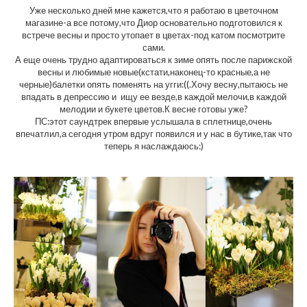
Уже несколько дней мне кажется,что я работаю в цветочном
магазине-а все потому,что Диор основательно подготовился к
встрече весны и просто утопает в цветах-под катом посмотрите
сами.
А еще очень трудно адаптироваться к зиме опять после парижской
весны и любимые новые(кстати,наконец-то красные,а не
черные)балетки опять поменять на угги:((.Хочу весну,пытаюсь не
впадать в депрессию и ищу ее везде,в каждой мелочи,в каждой
мелодии и букете цветов.К весне готовы уже?
ПС:этот саундтрек впервые услышала в сплетнице,очень
впечатлил,а сегодня утром вдруг появился и у нас в бутике,так что
теперь я наслаждаюсь:)