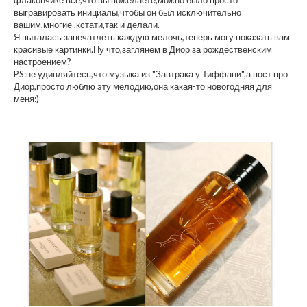
флакончике все,что вы пожелаете,можно было просто
выгравировать инициалы,чтобы он был исключительно
вашим,многие ,кстати,так и делали.
Я пыталась запечатлеть каждую мелочь,теперь могу показать вам
красивые картинки.Ну что,заглянем в Диор за рождественским
настроением?
PS:не удивляйтесь,что музыка из "Завтрака у Тиффани",а пост про
Диор,просто люблю эту мелодию,она какая-то новогодняя для
меня:)