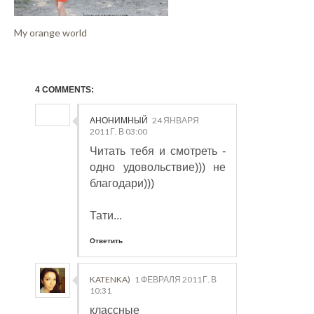
My orange world
4 COMMENTS:
АНОНИМНЫЙ
24 ЯНВАРЯ
2011 Г. В 03:00
Читать тебя и смотреть -
одно удовольствие))) не
благодари)))
Тати...
Ответить
KATENKA)
1 ФЕВРАЛЯ 2011 Г. В
10:31
классные