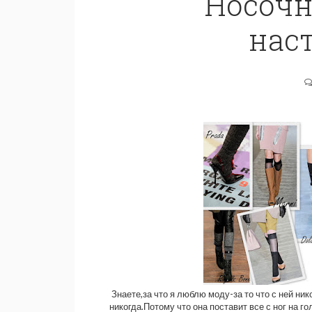
Носочн
наст
Знаете,за что я люблю моду-за то что с ней ник
никогда.Потому что она поставит все с ног на г