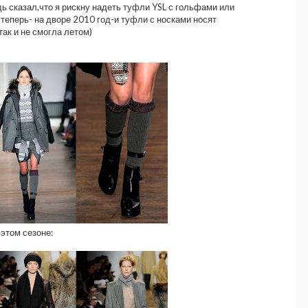
дь сказал,что я рискну надеть туфли YSL с гольфами или
 теперь- на дворе 2010 год-и туфли с носками носят
так и не смогла летом)
этом сезоне: