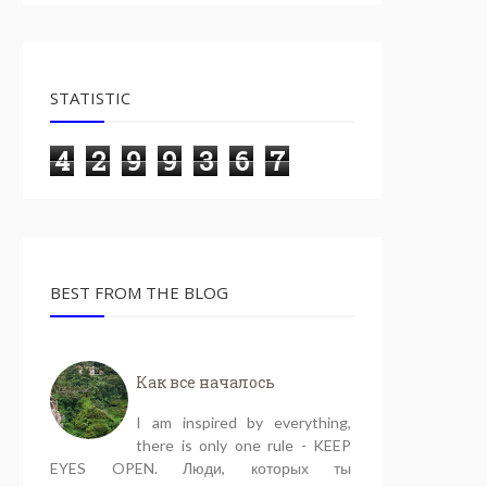
STATISTIC
4
2
9
9
3
6
7
BEST FROM THE BLOG
Как все началось
I am inspired by everything,
there is only one rule - KEEP
EYES OPEN. Люди, которых ты