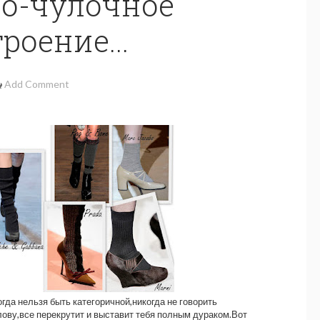
о-чулочное
роение...
Add Comment
огда нельзя быть категоричной,никогда не говорить
олову,все перекрутит и выставит тебя полным дураком.Вот