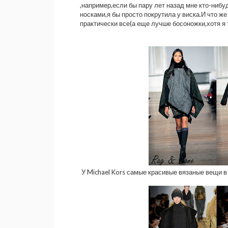
,например,если бы пару лет назад мне кто-нибу
носками,я бы просто покрутила у виска.И что же
практически все(а еще лучше босоножки,хотя я 
У Michael Kors самые красивые вязаные вещи в 