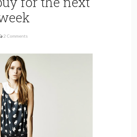
uy for the next
week
2 Comments