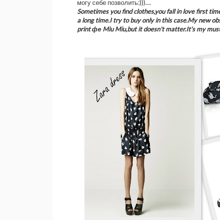
могу себе позволить:)))....
Sometimes you find clothes,you fall in love first ti
a long time.I try to buy only in this case.My new o
print фе Miu Miu,but it doesn't matter.It's my mu