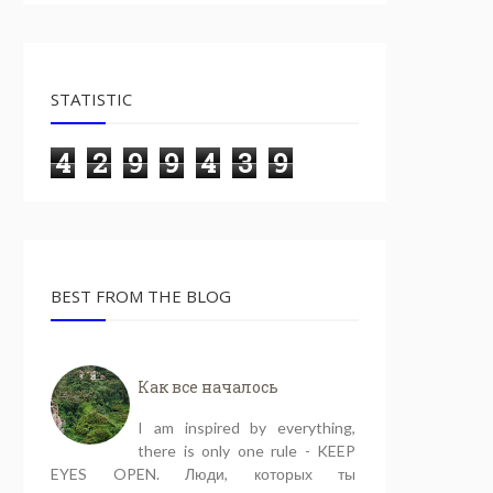
STATISTIC
4
2
9
9
4
3
9
BEST FROM THE BLOG
Как все началось
I am inspired by everything,
there is only one rule - KEEP
EYES OPEN. Люди, которых ты