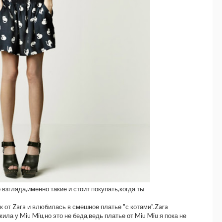
згляда,именно такие и стоит покупать,когда ты
к от Zara и влюбилась в смешное платье "с котами".Zara
ила у Miu Miu,но это не беда,ведь платье от Miu Miu я пока не