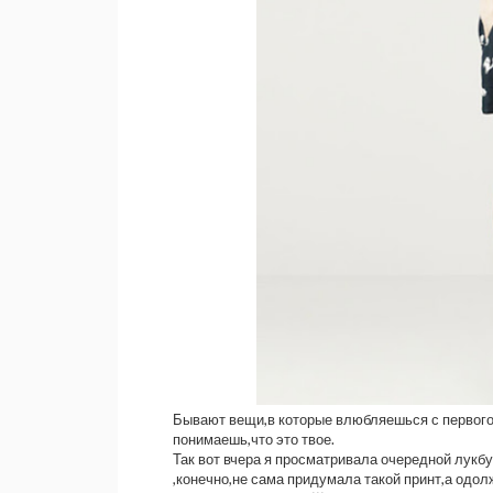
Бывают вещи,в которые влюбляешься с первого в
понимаешь,что это твое.
Так вот вчера я просматривала очередной лукбу
,конечно,не сама придумала такой принт,а одолж