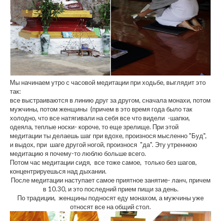
Мы начинаем утро с часовой медитации при ходьбе, выглядит это
так:
все выстраиваются в линию друг за другом, сначала монахи, потом
мужчины, потом женщины (причем в это время года было так
холодно, что все натягивали на себя все что видели -шапки,
одеяла, теплые носки- короче, то еще зрелище. При этой
медитации ты делаешь шаг при вдохе, произнося мысленно "Буд",
и выдох, при шаге другой ногой, произнося "да". Эту утреннюю
медитацию я почему-то люблю больше всего.
Потом час медитации сидя, все тоже самое, только без шагов,
концентрируешься над дыхании.
После медитации наступает самое приятное занятие- ланч, причем
в 10.30, и это последний прием пищи за день.
По традиции, женщины подносят еду монахом, а мужчины уже
относят все на общий стол.