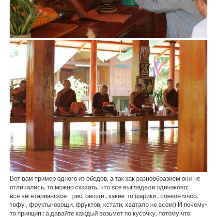
Вот вам пример одного из обедов, а так как разнообразием они не
отличались, то можно сказать, что все выглядели одинаково:
все вегетарианское - рис, овощи , какие-то шарики , соевое мясо,
тофу , фрукты-овощи, фруктов, кстати, хватало не всем:) И почему-
то принцип : а давайте каждый возьмет по кусочку, потому что