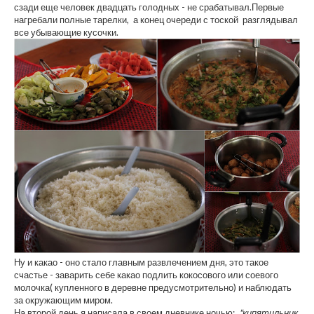
сзади еще человек двадцать голодных - не срабатывал.Первые
нагребали полные тарелки, а конец очереди с тоской разглядывал
все убывающие кусочки.
Ну и какао - оно стало главным развлечением дня, это такое
счастье - заварить себе какао подлить кокосового или соевого
молочка( купленного в деревне предусмотрительно) и наблюдать
за окружающим миром.
На второй день я написала в своем дневнике ночью:
"кипятильник,