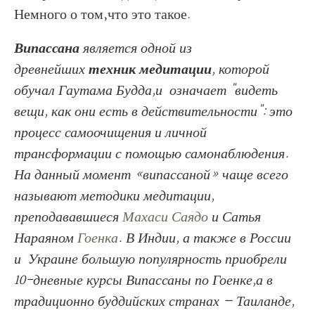
Немного о том,что это такое.
Випассана
является одной из
древнейших
техник медитации
, которой
обучал
Гаутама Будда,и
означает "видеть
вещи, как они есть в действительности": это
процесс самоочищения и личной
трансформации с помощью самонаблюдения.
На данный момент «випассаной» чаще всего
называют методики медитации,
преподававшиеся
Махаси Саядо
и Сатья
Нараяном
Гоенка
. В Индии, а также в России
и Украине большую популярность приобрели
10-дневные курсы Випассаны по Гоенке,а в
традиционно буддийских странах — Таиланде,