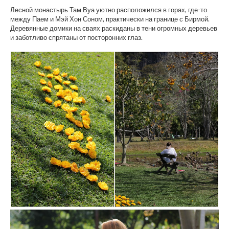
Лесной монастырь Там Вуа уютно расположился в горах, где-то
между Паем и Мэй Хон Соном, практически на границе с Бирмой.
Деревянные домики на сваях раскиданы в тени огромных деревьев
и заботливо спрятаны от посторонних глаз.